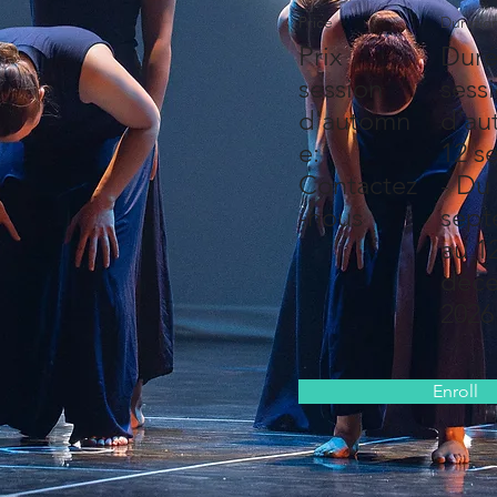
Price
Duratio
Prix
Dur
session
sess
d'automn
d'au
e:
12 s
Contactez
- Du
-nous
sep
au 1
déc
2026
Enroll