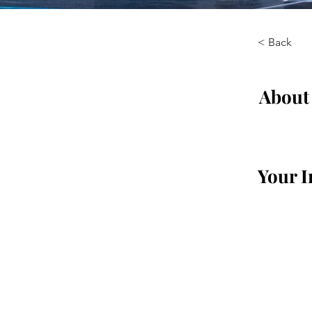
< Back
About
Your I