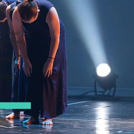
n
ée
ion
tomne:
emaines
 14
tembre
2
embre