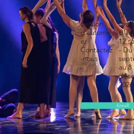
Price
Duratio
Prix
Dur
session
sess
d'automn
d'au
e:
12 s
Contactez
- Du
-nous
sep
au 8
déc
2026
Enroll