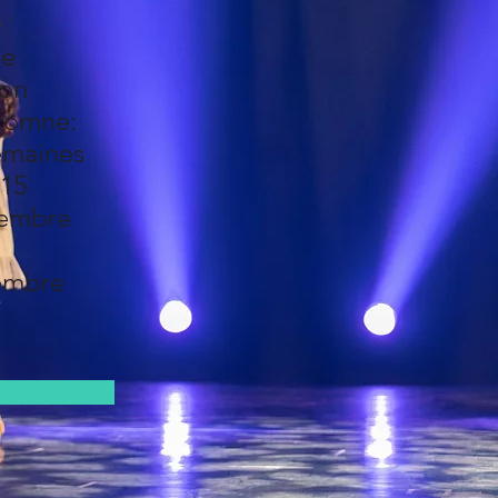
n
ée
ion
tomne:
emaines
 15
tembre
embre