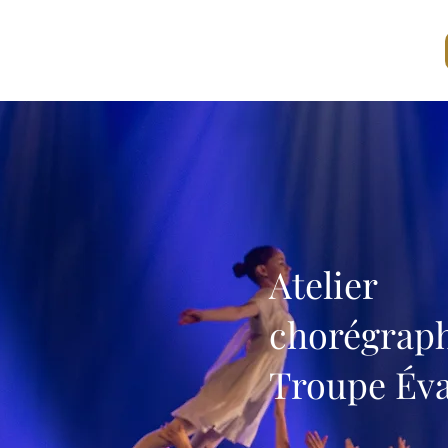
CONTACT
BOUTIQUE
PRIX ET DISTINCTIONS
Atelier
chorégrap
Troupe Év