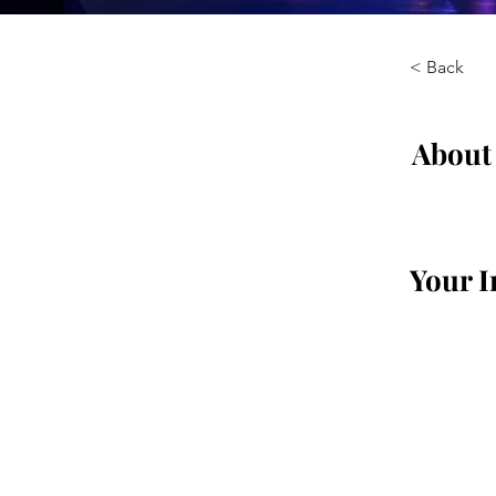
< Back
About
Your I