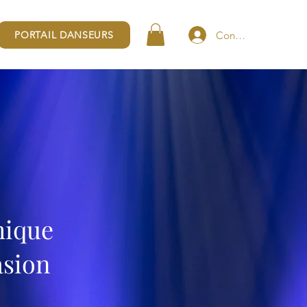
Connexion
PORTAIL DANSEURS
hique
asion