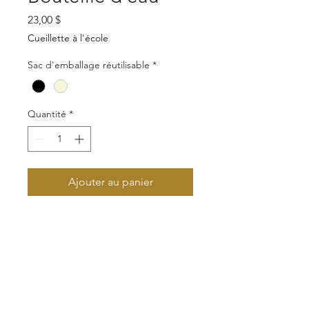
Prix
23,00 $
Cueillette à l'école
Sac d'emballage réutilisable
*
Quantité
*
Ajouter au panier
Bouteille d’eau blanche 18 oz isothe
rme en acier inoxydable. 7.5cm x 22
cm
Lavage à la main seulement.